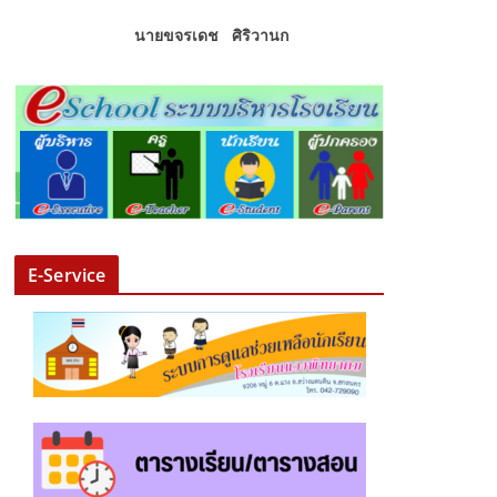
นายขจรเดช ศิริวานก
E-Service